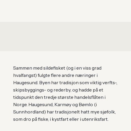
Sammen med sildefisket (og i en viss grad
hvalfangst) fulgte flere andre næringer i
Haugesund. Byen har tradisjon som viktig verfts-,
skipsbyggings- og rederby, og hadde på et
tidspunkt den tredje største handelsflåten i
Norge. Haugesund, Karmøy og Bømlo (i
Sunnhordland) har tradisjonelt hatt mye sjøfolk,
som dro på fiske, i kystfart eller i utenriksfart.