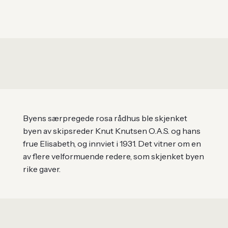
Byens særpregede rosa rådhus ble skjenket
byen av skipsreder Knut Knutsen O.A.S. og hans
frue Elisabeth, og innviet i 1931. Det vitner om en
av flere velformuende redere, som skjenket byen
rike gaver.