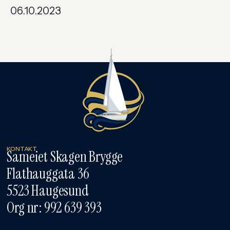
06.10.2023
KONTAKT
Sameiet Skagen Brygge
Flathauggata 36
5523 Haugesund
Org nr: 992 639 393